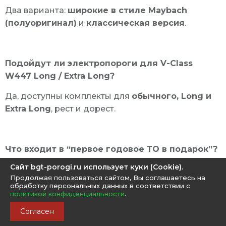
Два варианта:
широкие в стиле Maybach
(полуоригинал)
и
классическая версия
.
Подойдут ли электропороги для V-Class
W447 Long / Extra Long?
Да, доступны комплекты для
обычного, Long и
Extra Long
, рест и дорест.
Что входит в “первое годовое ТО в подарок”?
Сайт bgt-porogi.ru использует куки (Cookie).
Проверка работы системы, диагностика, осмотр
Продолжая пользоваться сайтом, Вы соглашаетесь на
крепежа и механизмов, профилактические
обработку персональных данных в соответствии с
работы по регламенту.
политикой конфиденциальности
.
Согласен