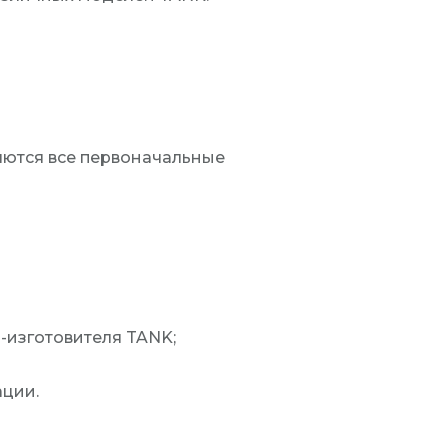
яются все первоначальные
-изготовителя TANK;
ации.