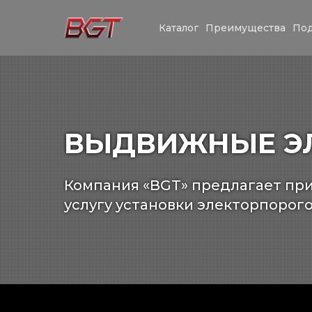
Каталог
Преимущества
Под
ВЫДВИЖНЫЕ ЭЛ
Компания «BGT» предлагает при
услугу установки электорпорого