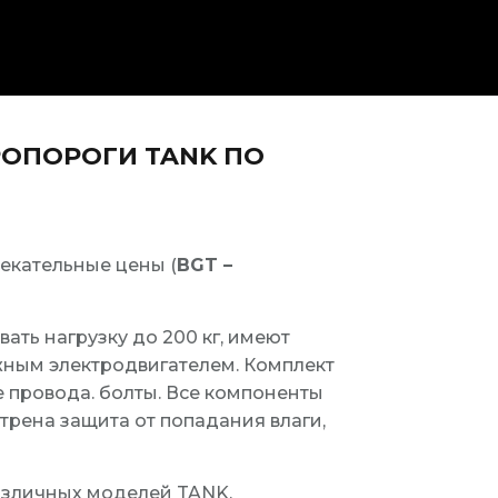
РОПОРОГИ TANK ПО
екательные цены (
BGT –
ть нагрузку до 200 кг, имеют
жным электродвигателем. Комплект
е провода. болты. Все компоненты
рена защита от попадания влаги,
азличных моделей TANK.