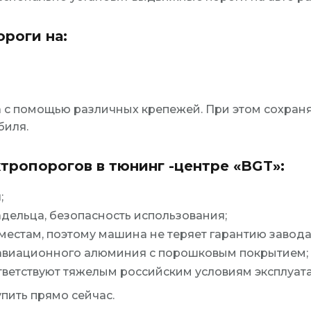
роги на:
а с помощью различных крепежей. При этом сохран
биля.
ропорогов в тюнинг -центре «BGT»:
;
дельца, безопасность использования;
естам, поэтому машина не теряет гарантию завода
 авиационного алюминия с порошковым покрытием;
тветствуют тяжелым российским условиям эксплуат
пить прямо сейчас.